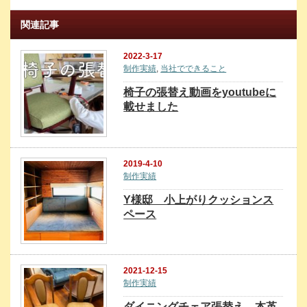
関連記事
2022-3-17
制作実績
,
当社でできること
椅子の張替え動画をyoutubeに
載せました
2019-4-10
制作実績
Y様邸 小上がりクッションス
ペース
2021-12-15
制作実績
ダイニングチェア張替え 本革