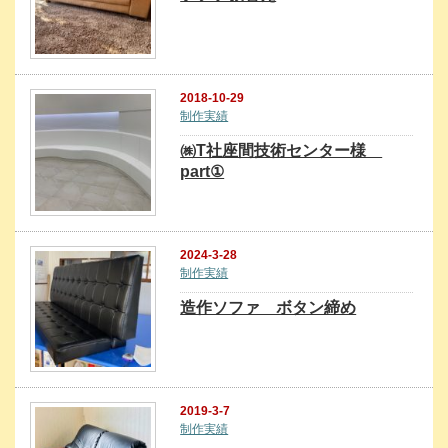
2018-10-29
制作実績
㈱T社座間技術センター様
part①
2024-3-28
制作実績
造作ソファ ボタン締め
2019-3-7
制作実績