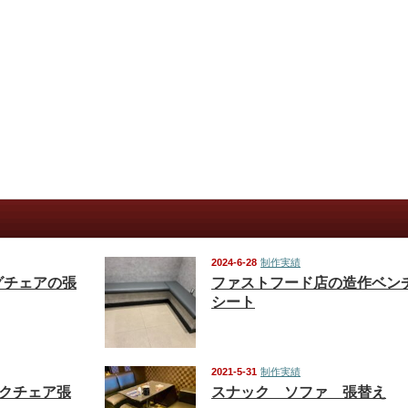
2024-6-28
制作実績
グチェアの張
ファストフード店の造作ベン
シート
2021-5-31
制作実績
ークチェア張
スナック ソファ 張替え