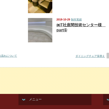
2018-10-29
制作実績
㈱T社座間技術センター様
part①
流れについて
ダイニングチェア張替え
メニュー