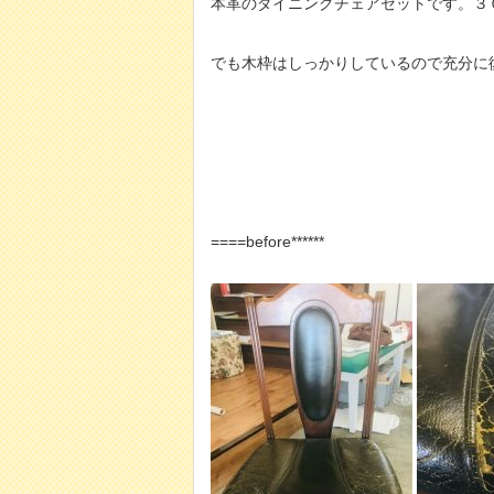
本革のダイニングチェアセットです。３
でも木枠はしっかりしているので充分に
====before******